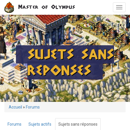
Aller
Master of Olympus
Toggl
au
navig
contenu
principal
SUJETS SANS
REPONSES
Vous
Accueil
»
Forums
êtes
ici
Forums
Sujets actifs
Sujets sans réponses