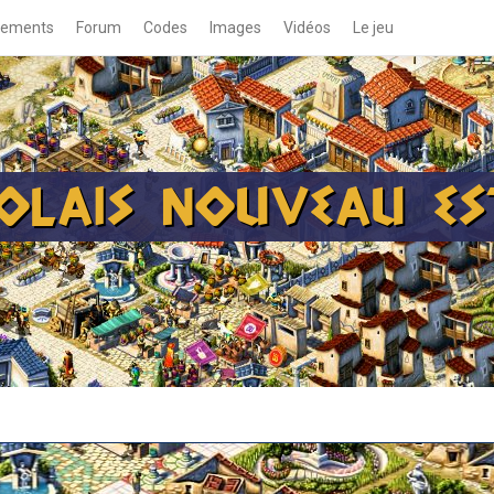
gements
Forum
Codes
Images
Vidéos
Le jeu
JOLAIS NOUVEAU ES