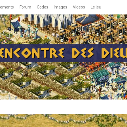
gements
Forum
Codes
Images
Vidéos
Le jeu
ENCONTRE DES DIE