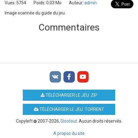
Vues: 5754
Poids: 0.03 Mo
Auteur:
admin
Image scannée du guide du jeu.
Commentaires
TÉLÉCHARGER LE JEU .ZIP
TÉLÉCHARGER LE JEU .TORRENT
Copyleft
2007-2026,
Dicotout
. Aucun droits réservés.
A propos du site