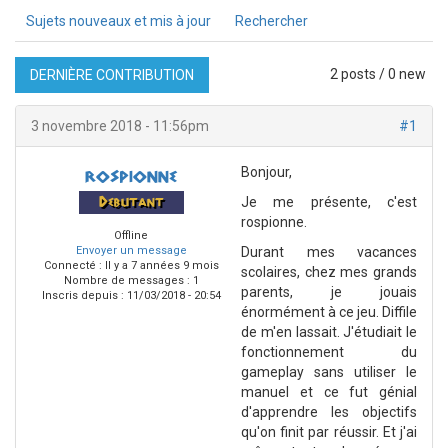
Sujets nouveaux et mis à jour
Rechercher
2 posts / 0 new
DERNIÈRE CONTRIBUTION
3 novembre 2018 - 11:56pm
#1
Bonjour,
rospionne
Je me présente, c'est
Debutant
rospionne.
Offline
Envoyer un message
Durant mes vacances
Connecté :
Il y a 7 années 9 mois
scolaires, chez mes grands
Nombre de messages : 1
parents, je jouais
Inscris depuis :
11/03/2018 - 20:54
énormément à ce jeu. Diffile
de m'en lassait. J'étudiait le
fonctionnement du
gameplay sans utiliser le
manuel et ce fut génial
d'apprendre les objectifs
qu'on finit par réussir. Et j'ai