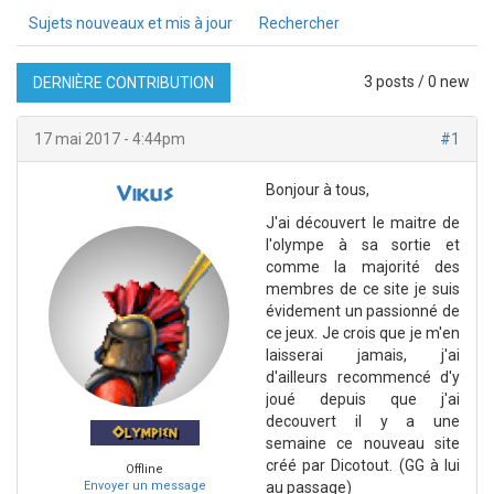
Sujets nouveaux et mis à jour
Rechercher
3 posts / 0 new
DERNIÈRE CONTRIBUTION
17 mai 2017 - 4:44pm
#1
Bonjour à tous,
Vikus
J'ai découvert le maitre de
l'olympe à sa sortie et
comme la majorité des
membres de ce site je suis
évidement un passionné de
ce jeux. Je crois que je m'en
laisserai jamais, j'ai
d'ailleurs recommencé d'y
joué depuis que j'ai
decouvert il y a une
Olympien
semaine ce nouveau site
créé par Dicotout. (GG à lui
Offline
Envoyer un message
au passage)