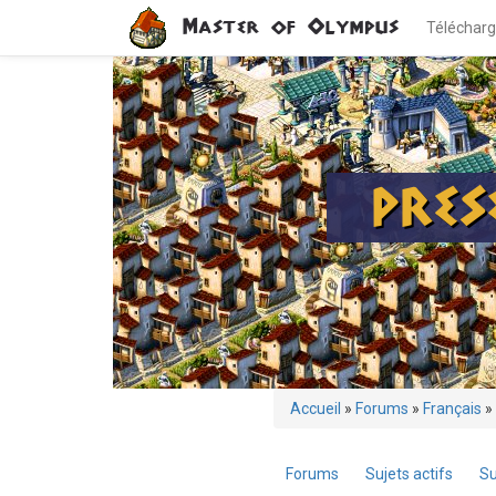
Aller
Master of Olympus
Téléchar
au
contenu
principal
PRES
Vous
Accueil
»
Forums
»
Français
»
êtes
ici
Forums
Sujets actifs
Su