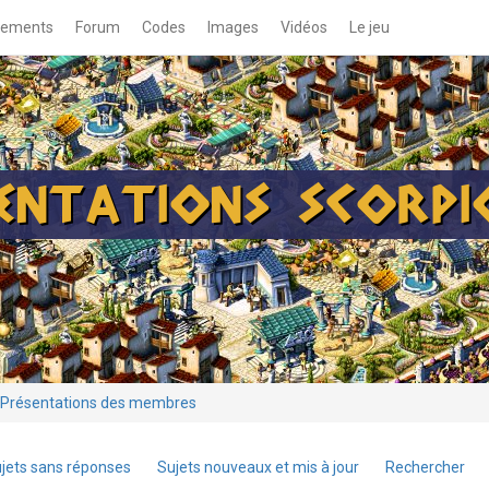
gements
Forum
Codes
Images
Vidéos
Le jeu
ENTATIONS SCORP
Présentations des membres
jets sans réponses
Sujets nouveaux et mis à jour
Rechercher