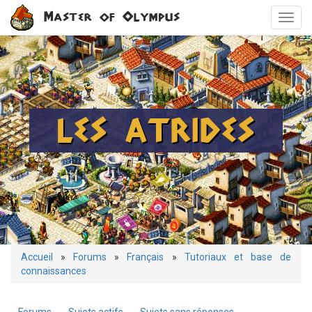
Aller
Master of Olympus
Toggl
au
navig
contenu
principal
LES ATRIDES
Vous
Accueil
»
Forums
»
Français
»
Tutoriaux et base de
connaissances
êtes
ici