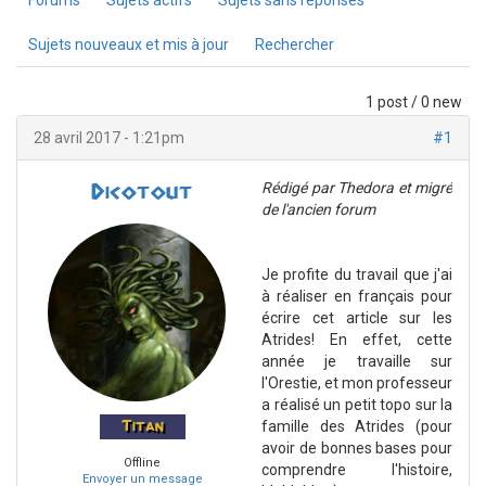
Forums
Sujets actifs
Sujets sans réponses
Sujets nouveaux et mis à jour
Rechercher
1 post / 0 new
28 avril 2017 - 1:21pm
#1
Rédigé par Thedora et migré
Dicotout
de l'ancien forum
Je profite du travail que j'ai
à réaliser en français pour
écrire cet article sur les
Atrides! En effet, cette
année je travaille sur
l'Orestie, et mon professeur
a réalisé un petit topo sur la
famille des Atrides (pour
Titan
avoir de bonnes bases pour
Offline
comprendre l'histoire,
Envoyer un message