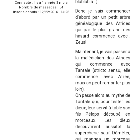
blablabla...)
Connecté :
Il y a 1 année 3 mois
Nombre de messages : 84
Donc je vais commencer
Inscris depuis :
12/22/2016 - 14:25
d'abord par un petit arbre
généalogique des Atrides
qui par le plus grand des
hasard commence avec...
Zeus!
Maintenant, je vais passer à
la malédiction des Atrides
qui commence avec
Tantale (stricto sensu, elle
commence avec Atrée,
mais on peut remonter plus
loin).
On passe alors au mythe de
Tantale qui, pour tester les
dieux, leur servit à table son
fils Pélops découpé en
morceaux. Les dieux
découvrirent aussitôt la
supercherie sauf Déméter,
qui mangea un morceau