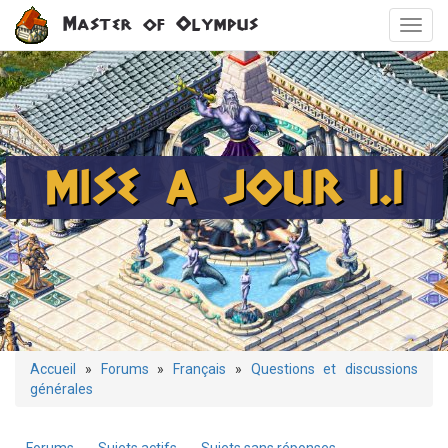
Aller
Master of Olympus
Toggl
au
navig
contenu
principal
MISE A JOUR 1.1
Vous
Accueil
»
Forums
»
Français
»
Questions et discussions
générales
êtes
ici