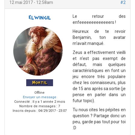
12 mai 2017 - 12:58am
#2
Le retour des
Elwingil
enfeeeeeeeeeeeeers !
Heureux de te revoir
Benjamin, ton avatar
m'avait manqué.
Zeus a effectivement vieilli
et n'est pas exempt de
défaut, mais quelques
caractéristiques en font un
jeu encore très populaire
chez les connaisseurs, plus
Mortel
de 15 ans après sa sortie (je
Offline
pense en parler dans un
Envoyer un message
futur topic).
Connecté :
Il y a 1 année 2 mois
Nombre de messages : 7
Tu nous cites les pépites en
Inscris depuis :
04/29/2017 - 23:07
question ? Partage donc un
peu, garde pas tout pour toi
:D