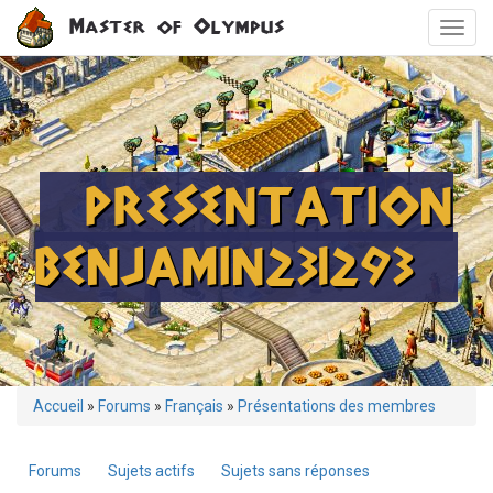
Aller
Master of Olympus
Toggl
au
navig
contenu
principal
PRESENTATION
BENJAMIN231293
Vous
Accueil
»
Forums
»
Français
»
Présentations des membres
êtes
ici
Forums
Sujets actifs
Sujets sans réponses