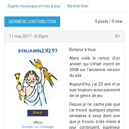
Sujets nouveaux et mis à jour
Rechercher
5 posts / 0 new
DERNIÈRE CONTRIBUTION
11 mai 2017 - 8:35pm
#1
Bonjour à tous,
benjamin231293
Alors voilà le retour d'un
ancien qui s'était inscrit en
2008 sur l'ancienne version
du site.
Aujourd'hui, j'ai 23 ans et je
suis toujours aussi passioné
de ce genre de jeu.
Depuis je ne cache pas que
j'ai trouvé quelques pépites
Hero
similaires à zeus dont une
que je trouve, si les mises à
Offline
Envoyer un message
jour continuent, supérieur