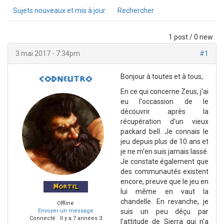
Sujets nouveaux et mis à jour
Rechercher
1 post / 0 new
3 mai 2017 - 7:34pm
#1
Bonjour à toutes et à tous,
codneutro
En ce qui concerne Zeus, j'ai
eu l'occassion de le
découvrir après la
récupération d'un vieux
packard bell. Je connais le
jeu depuis plus de 10 ans et
je ne m'en suis jamais lassé.
Je constate également que
des communautés existent
encore, preuve que le jeu en
Mortel
lui même en vaut la
chandelle. En revanche, je
Offline
Envoyer un message
suis un peu déçu par
Connecté :
Il y a 7 années 3
l'attitude de Sierra qui n'a