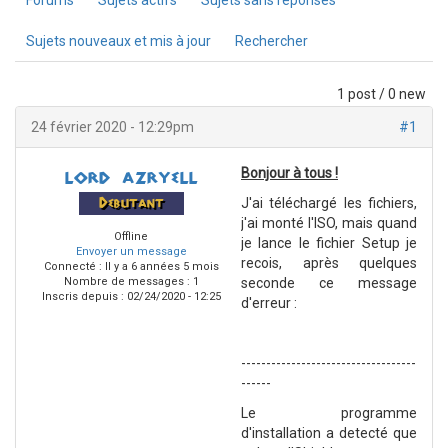
Forums
Sujets actifs
Sujets sans réponses
Sujets nouveaux et mis à jour
Rechercher
1 post / 0 new
24 février 2020 - 12:29pm
#1
Bonjour à tous !
lord azryell
J'ai téléchargé les fichiers,
Debutant
j'ai monté l'ISO, mais quand
Offline
je lance le fichier Setup je
Envoyer un message
recois, après quelques
Connecté :
Il y a 6 années 5 mois
Nombre de messages : 1
seconde ce message
Inscris depuis :
02/24/2020 - 12:25
d'erreur :
-----------------------------------
------
Le programme
d'installation a detecté que