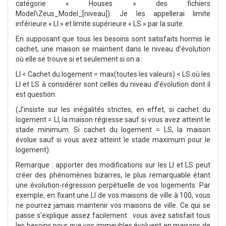
catégorie « Houses » des fichiers
Model\Zeus_Model_[niveau]). Je les appellerai limite
inférieure « LI » et limite supérieure « LS » par la suite.
En supposant que tous les besoins sont satisfaits hormis le
cachet, une maison se maintient dans le niveau d’évolution
où elle se trouve si et seulement si on a :
LI < Cachet du logement = max(toutes les valeurs) < LS où les
LI et LS à considérer sont celles du niveau d’évolution dont il
est question.
(J’insiste sur les inégalités strictes, en effet, si cachet du
logement = LI, la maison régresse sauf si vous avez atteint le
stade minimum. Si cachet du logement = LS, la maison
évolue sauf si vous avez atteint le stade maximum pour le
logement).
Remarque : apporter des modifications sur les LI et LS peut
créer des phénomènes bizarres, le plus remarquable étant
une évolution-régression perpétuelle de vos logements. Par
exemple, en fixant une LI de vos maisons de ville à 100, vous
ne pourrez jamais maintenir vos maisons de ville. Ce qui se
passe s’explique assez facilement : vous avez satisfait tous
les besoins pour que vos immeubles évoluent en maisons de