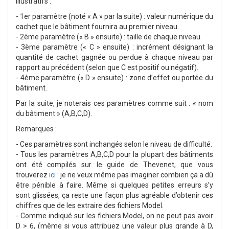
illustratifs :
- 1er paramètre (noté « A » par la suite) : valeur numérique du
cachet que le bâtiment fournira au premier niveau.
- 2ème paramètre (« B » ensuite) : taille de chaque niveau.
- 3ème paramètre (« C » ensuite) : incrément désignant la
quantité de cachet gagnée ou perdue à chaque niveau par
rapport au précédent (selon que C est positif ou négatif).
- 4ème paramètre (« D » ensuite) : zone d’effet ou portée du
bâtiment.
Par la suite, je noterais ces paramètres comme suit : « nom
du bâtiment » (A,B,C,D).
Remarques :
- Ces paramètres sont inchangés selon le niveau de difficulté.
- Tous les paramètres A,B,C,D pour la plupart des bâtiments
ont été compilés sur le guide de Thevenet, que vous
trouverez
ici
: je ne veux même pas imaginer combien ça a dû
être pénible à faire. Même si quelques petites erreurs s’y
sont glissées, ça reste une façon plus agréable d’obtenir ces
chiffres que de les extraire des fichiers Model.
- Comme indiqué sur les fichiers Model, on ne peut pas avoir
D > 6, (même si vous attribuez une valeur plus grande à D,