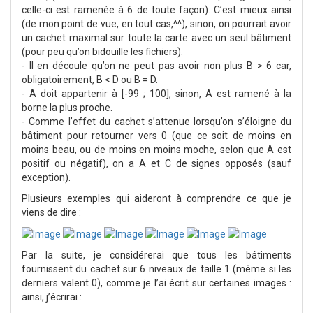
celle-ci est ramenée à 6 de toute façon). C’est mieux ainsi
(de mon point de vue, en tout cas,^^), sinon, on pourrait avoir
un cachet maximal sur toute la carte avec un seul bâtiment
(pour peu qu’on bidouille les fichiers).
- Il en découle qu’on ne peut pas avoir non plus B > 6 car,
obligatoirement, B < D ou B = D.
- A doit appartenir à [-99 ; 100], sinon, A est ramené à la
borne la plus proche.
- Comme l’effet du cachet s’attenue lorsqu’on s’éloigne du
bâtiment pour retourner vers 0 (que ce soit de moins en
moins beau, ou de moins en moins moche, selon que A est
positif ou négatif), on a A et C de signes opposés (sauf
exception).
Plusieurs exemples qui aideront à comprendre ce que je
viens de dire :
Par la suite, je considérerai que tous les bâtiments
fournissent du cachet sur 6 niveaux de taille 1 (même si les
derniers valent 0), comme je l’ai écrit sur certaines images :
ainsi, j’écrirai :