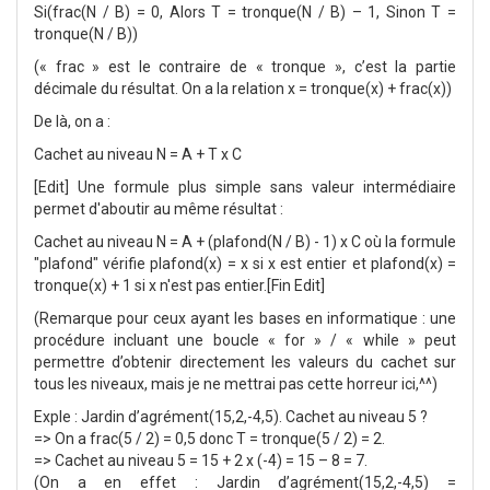
Si(frac(N / B) = 0, Alors T = tronque(N / B) – 1, Sinon T =
tronque(N / B))
(« frac » est le contraire de « tronque », c’est la partie
décimale du résultat. On a la relation x = tronque(x) + frac(x))
De là, on a :
Cachet au niveau N = A + T x C
[Edit] Une formule plus simple sans valeur intermédiaire
permet d'aboutir au même résultat :
Cachet au niveau N = A + (plafond(N / B) - 1) x C où la formule
"plafond" vérifie plafond(x) = x si x est entier et plafond(x) =
tronque(x) + 1 si x n'est pas entier.[Fin Edit]
(Remarque pour ceux ayant les bases en informatique : une
procédure incluant une boucle « for » / « while » peut
permettre d’obtenir directement les valeurs du cachet sur
tous les niveaux, mais je ne mettrai pas cette horreur ici,^^)
Exple : Jardin d’agrément(15,2,-4,5). Cachet au niveau 5 ?
=> On a frac(5 / 2) = 0,5 donc T = tronque(5 / 2) = 2.
=> Cachet au niveau 5 = 15 + 2 x (-4) = 15 – 8 = 7.
(On a en effet : Jardin d’agrément(15,2,-4,5) =