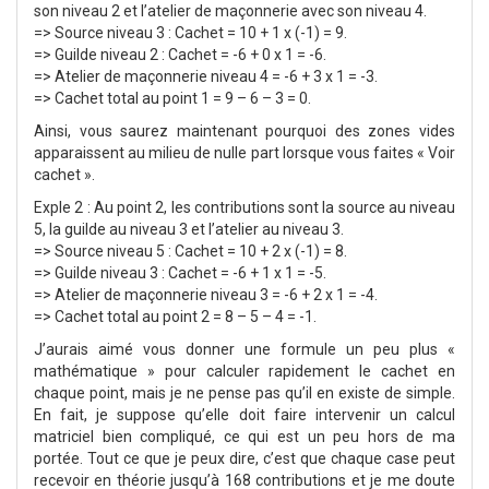
son niveau 2 et l’atelier de maçonnerie avec son niveau 4.
=> Source niveau 3 : Cachet = 10 + 1 x (-1) = 9.
=> Guilde niveau 2 : Cachet = -6 + 0 x 1 = -6.
=> Atelier de maçonnerie niveau 4 = -6 + 3 x 1 = -3.
=> Cachet total au point 1 = 9 – 6 – 3 = 0.
Ainsi, vous saurez maintenant pourquoi des zones vides
apparaissent au milieu de nulle part lorsque vous faites « Voir
cachet ».
Exple 2 : Au point 2, les contributions sont la source au niveau
5, la guilde au niveau 3 et l’atelier au niveau 3.
=> Source niveau 5 : Cachet = 10 + 2 x (-1) = 8.
=> Guilde niveau 3 : Cachet = -6 + 1 x 1 = -5.
=> Atelier de maçonnerie niveau 3 = -6 + 2 x 1 = -4.
=> Cachet total au point 2 = 8 – 5 – 4 = -1.
J’aurais aimé vous donner une formule un peu plus «
mathématique » pour calculer rapidement le cachet en
chaque point, mais je ne pense pas qu’il en existe de simple.
En fait, je suppose qu’elle doit faire intervenir un calcul
matriciel bien compliqué, ce qui est un peu hors de ma
portée. Tout ce que je peux dire, c’est que chaque case peut
recevoir en théorie jusqu’à 168 contributions et je me doute