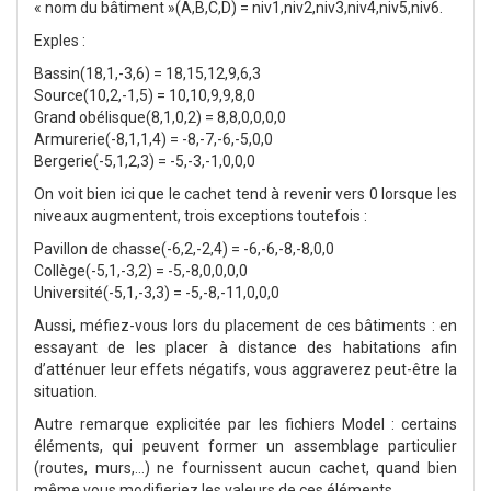
« nom du bâtiment »(A,B,C,D) = niv1,niv2,niv3,niv4,niv5,niv6.
Exples :
Bassin(18,1,-3,6) = 18,15,12,9,6,3
Source(10,2,-1,5) = 10,10,9,9,8,0
Grand obélisque(8,1,0,2) = 8,8,0,0,0,0
Armurerie(-8,1,1,4) = -8,-7,-6,-5,0,0
Bergerie(-5,1,2,3) = -5,-3,-1,0,0,0
On voit bien ici que le cachet tend à revenir vers 0 lorsque les
niveaux augmentent, trois exceptions toutefois :
Pavillon de chasse(-6,2,-2,4) = -6,-6,-8,-8,0,0
Collège(-5,1,-3,2) = -5,-8,0,0,0,0
Université(-5,1,-3,3) = -5,-8,-11,0,0,0
Aussi, méfiez-vous lors du placement de ces bâtiments : en
essayant de les placer à distance des habitations afin
d’atténuer leur effets négatifs, vous aggraverez peut-être la
situation.
Autre remarque explicitée par les fichiers Model : certains
éléments, qui peuvent former un assemblage particulier
(routes, murs,…) ne fournissent aucun cachet, quand bien
même vous modifieriez les valeurs de ces éléments.