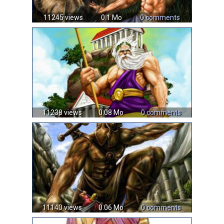
11245 views
0.1 Mo
0 comments
11238 views
0.08 Mo
0 comments
11140 views
0.06 Mo
0 comments