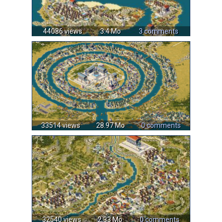
44086 views
3.4 Mo
3 comments
33514 views
28.97 Mo
0 comments
32540 views
2.33 Mo
0 comments