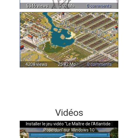
5346 views
0.02 Mo
0 comments
4208 views
25.82 Mo
0 comments
Vidéos
Installer le jeu vidéo "Le Maître de l'Atlantide :
Poséidon" sur Windows 10