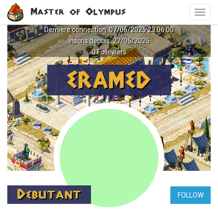
Aller
Master of Olympus
Toggl
au
navig
contenu
Dernière connection: 07/06/2025 23:06:00
principal
Inscris depuis: 27/05/2025
0 Followers
ERAMED
Debutant
FOLLOW