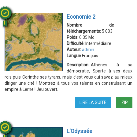
2
Economie 2
Nombre de
téléchargements:
5 003
Poids:
0.35 Mo
Difficulté:
Intermédiaire
Auteur:
admin
Langue
Français
Description:
Athènes à sa
démocratie, Sparte à ses deux
rois puis Corinthe ses tyrans, mais c'est vous qui savez au mieux
diriger une cité ! Montrez à tous vos talents en construisant un
empire à Lerne ! Jeu ouvert.
LIRE LA SUITE
DE
.ZIP
ECONOMIE
2
L'Odyssée