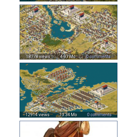
18778 views
4.97 Mo
0 comments
12914 views
13.34 Mo
0 comments