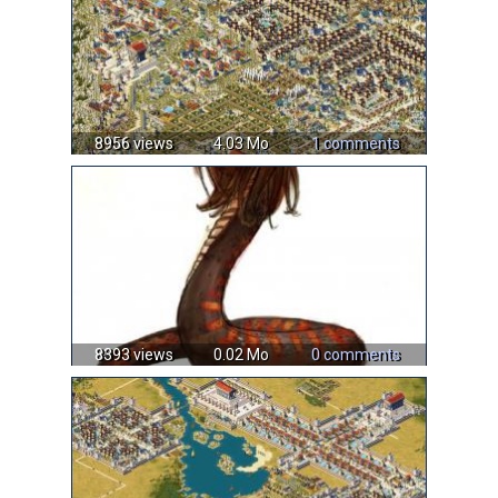
8956 views
4.03 Mo
1 comments
8393 views
0.02 Mo
0 comments