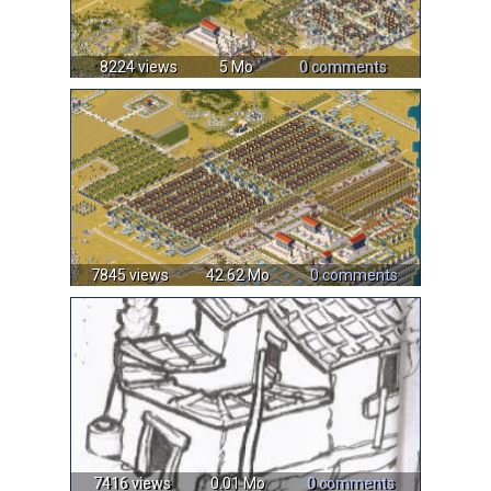
8224 views
5 Mo
0 comments
7845 views
42.62 Mo
0 comments
7416 views
0.01 Mo
0 comments