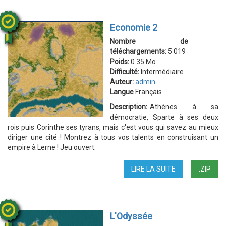
2
Economie 2
Nombre de
téléchargements:
5 019
Poids:
0.35 Mo
Difficulté:
Intermédiaire
Auteur:
admin
Langue
Français
Description:
Athènes à sa
démocratie, Sparte à ses deux
rois puis Corinthe ses tyrans, mais c'est vous qui savez au mieux
diriger une cité ! Montrez à tous vos talents en construisant un
empire à Lerne ! Jeu ouvert.
LIRE LA SUITE
DE
.ZIP
ECONOMIE
2
L'Odyssée