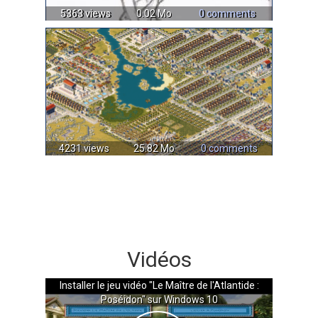
5363 views
0.02 Mo
0 comments
4231 views
25.82 Mo
0 comments
Vidéos
Installer le jeu vidéo "Le Maître de l'Atlantide :
Poséidon" sur Windows 10