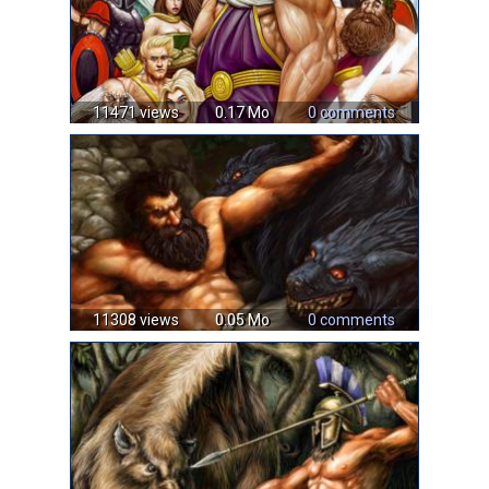
11471 views
0.17 Mo
0 comments
11308 views
0.05 Mo
0 comments