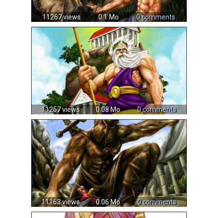
11267 views
0.1 Mo
0 comments
11257 views
0.08 Mo
0 comments
11163 views
0.06 Mo
0 comments