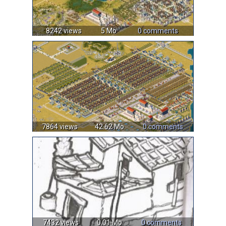
8242 views
5 Mo
0 comments
7864 views
42.62 Mo
0 comments
7432 views
0.01 Mo
0 comments