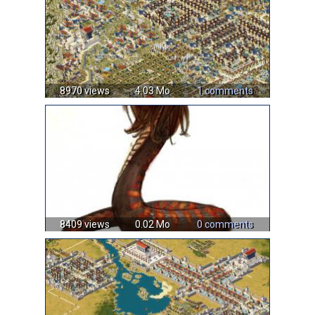
8970 views
4.03 Mo
1 comments
8409 views
0.02 Mo
0 comments