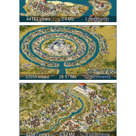
44152 views
3.4 Mo
3 comments
33555 views
28.97 Mo
0 comments
32587 views
2.33 Mo
0 comments