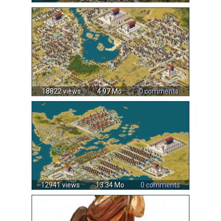
18822 views
4.97 Mo
0 comments
12941 views
13.34 Mo
0 comments