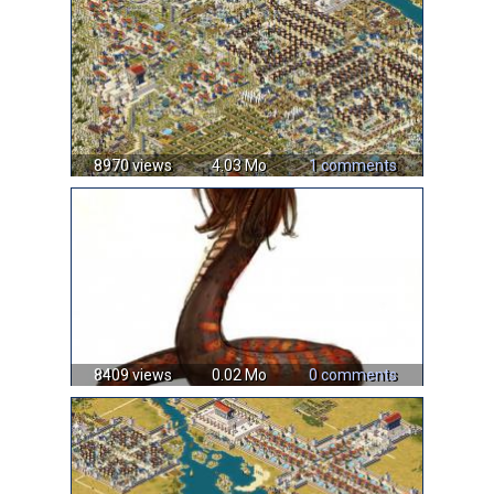
8970 views
4.03 Mo
1 comments
8409 views
0.02 Mo
0 comments