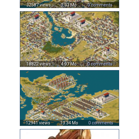
32587 views
2.33 Mo
0 comments
18822 views
4.97 Mo
0 comments
12941 views
13.34 Mo
0 comments