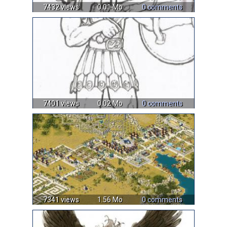
7432 views
0.01 Mo
0 comments
7401 views
0.02 Mo
0 comments
7341 views
1.56 Mo
0 comments