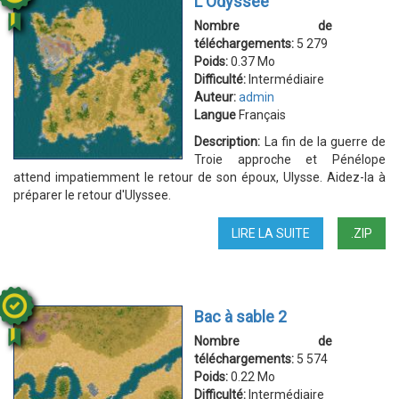
L'Odyssée
Nombre de
téléchargements:
5 279
Poids:
0.37 Mo
Difficulté:
Intermédiaire
Auteur:
admin
Langue
Français
Description:
La fin de la guerre de
Troie approche et Pénélope
attend impatiemment le retour de son époux, Ulysse. Aidez-la à
préparer le retour d'Ulyssee.
LIRE LA SUITE
DE
.ZIP
L'ODYSSÉE
Bac à sable 2
Nombre de
téléchargements:
5 574
Poids:
0.22 Mo
Difficulté:
Intermédiaire