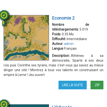
ARMÉE
2
Economie 2
Nombre de
téléchargements:
5 019
Poids:
0.35 Mo
Difficulté:
Intermédiaire
Auteur:
admin
Langue
Français
Description:
Athènes à sa
démocratie, Sparte à ses deux
rois puis Corinthe ses tyrans, mais c'est vous qui savez au mieux
diriger une cité ! Montrez à tous vos talents en construisant un
empire à Lerne ! Jeu ouvert.
LIRE LA SUITE
DE
.ZIP
ECONOMIE
2