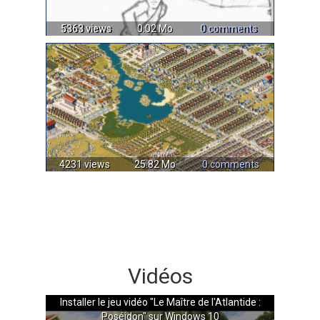
5363 views
0.02 Mo
0 comments
4231 views
25.82 Mo
0 comments
Vidéos
Installer le jeu vidéo "Le Maître de l'Atlantide :
Poséidon" sur Windows 10