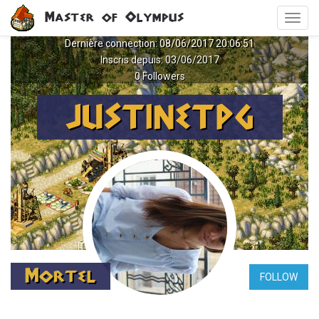
Aller
Master of Olympus
Toggl
au
navig
contenu
Dernière connection: 08/06/2017 20:06:51
principal
Inscris depuis: 03/06/2017
0 Followers
JUSTINETPG
Mortel
FOLLOW