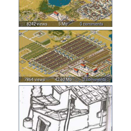
8242 views
5 Mo
0 comments
7864 views
42.62 Mo
0 comments