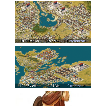
18793 views
4.97 Mo
0 comments
12927 views
13.34 Mo
0 comments