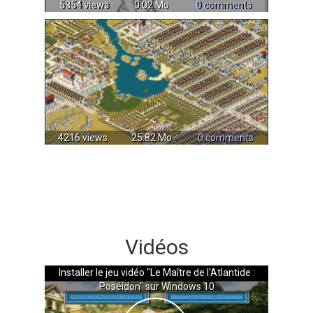
5354 views
0.02 Mo
0 comments
4216 views
25.82 Mo
0 comments
Vidéos
Installer le jeu vidéo "Le Maître de l'Atlantide :
Poséidon" sur Windows 10