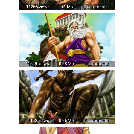
11256 views
0.1 Mo
0 comments
11249 views
0.08 Mo
0 comments
11152 views
0.06 Mo
0 comments