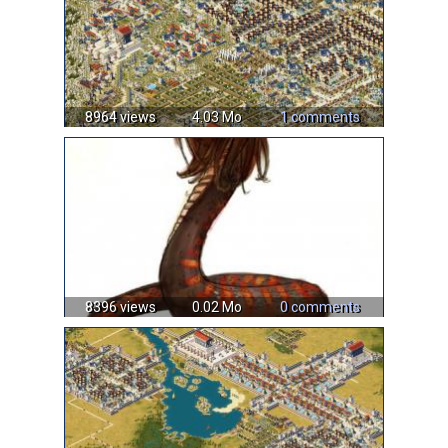
8964 views
4.03 Mo
1 comments
8396 views
0.02 Mo
0 comments