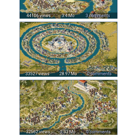
44106 views
3.4 Mo
3 comments
33527 views
28.97 Mo
0 comments
32562 views
2.33 Mo
0 comments