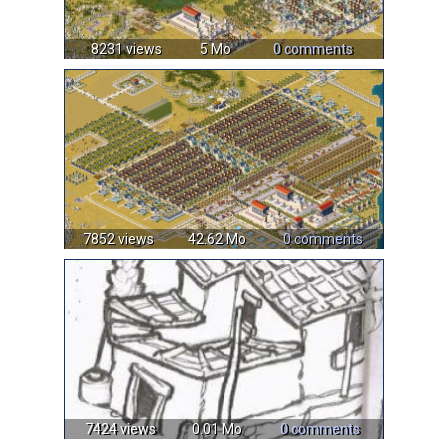
8231 views
5 Mo
0 comments
7852 views
42.62 Mo
0 comments
7424 views
0.01 Mo
0 comments