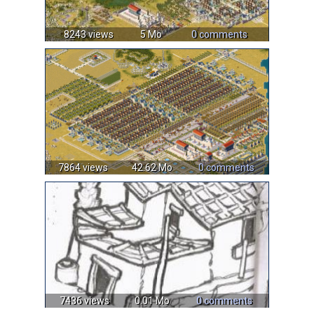
8243 views
5 Mo
0 comments
7864 views
42.62 Mo
0 comments
7436 views
0.01 Mo
0 comments