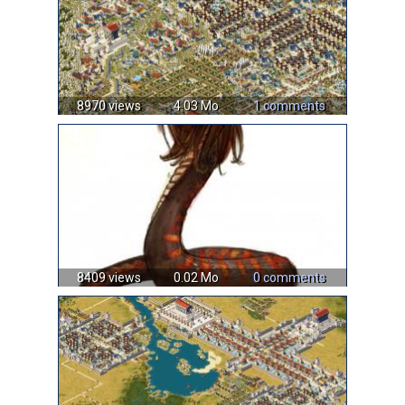
8970 views
4.03 Mo
1 comments
8409 views
0.02 Mo
0 comments