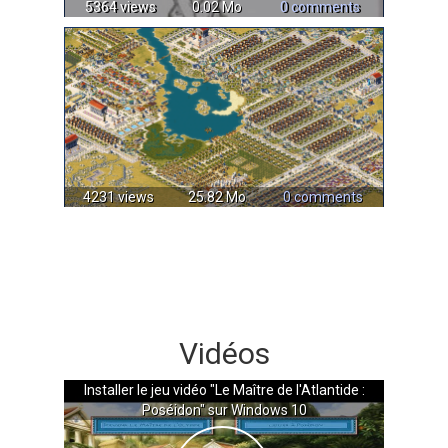
5364 views
0.02 Mo
0 comments
4231 views
25.82 Mo
0 comments
Vidéos
Installer le jeu vidéo "Le Maître de l'Atlantide :
Poséidon" sur Windows 10