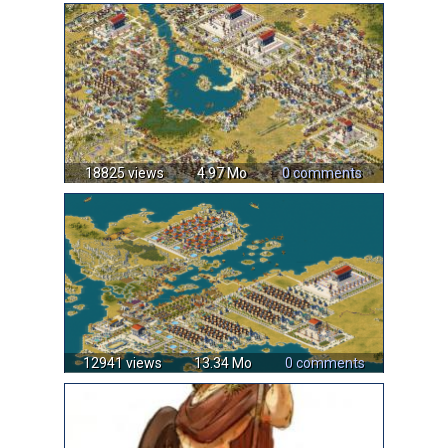
18825 views
4.97 Mo
0 comments
12941 views
13.34 Mo
0 comments