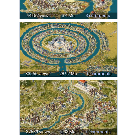
44152 views
3.4 Mo
3 comments
33556 views
28.97 Mo
0 comments
32589 views
2.33 Mo
0 comments